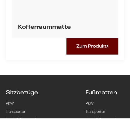
Kofferraummatte
Zum Produkt
Sitzbezüge
Fußmatten
PKW
PKW
Transporter
Transporter
Land- & Baumaschinen
Land- & Baumaschinen
Wohnmobile
Wohnmobile