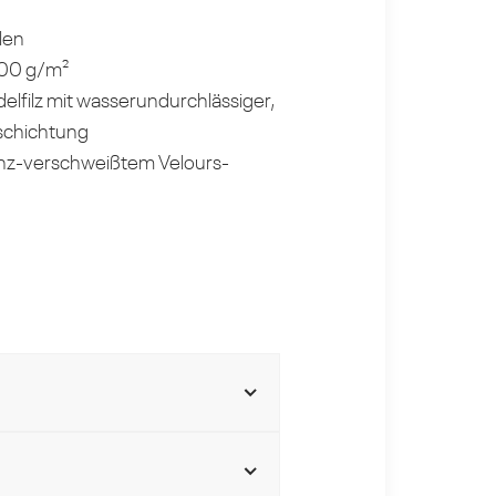
len
200 g/m²
elfilz mit wasserundurchlässiger,
schichtung
nz-verschweißtem Velours-