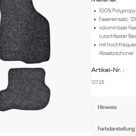
Material:
100% Polypropy
Fasereinsatz: 1
voluminöser Nad
rutschfester Be
mit hochfreque
Absatzschoner
Artikel-Nr. :
127.25
Hinweis
Farbdarstellung